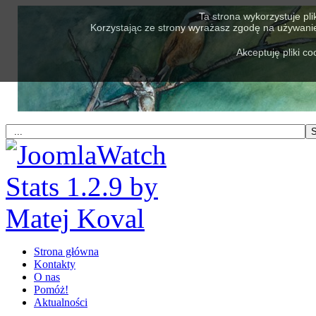
Ta strona wykorzystuje pli
Korzystając ze strony wyrażasz zgodę na używanie 
Akceptuję pliki co
Strona główna
Kontakty
O nas
Pomóż!
Aktualności