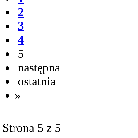
2
3
4
5
następna
ostatnia
»
Strona 5 z 5